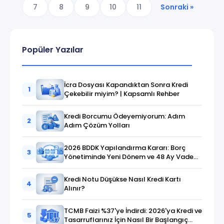
7
8
9
10
11
Sonraki »
Popüler Yazılar
İcra Dosyası Kapandıktan Sonra Kredi
1
Çekebilir miyim? | Kapsamlı Rehber
Kredi Borcumu Ödeyemiyorum: Adım
2
Adım Çözüm Yolları
2026 BDDK Yapılandırma Kararı: Borç
3
Yönetiminde Yeni Dönem ve 48 Ay Vade
Fırsatı
Kredi Notu Düşükse Nasıl Kredi Kartı
4
Alınır?
TCMB Faizi %37'ye İndirdi: 2026'ya Kredi ve
5
Tasarruflarınız İçin Nasıl Bir Başlangıç