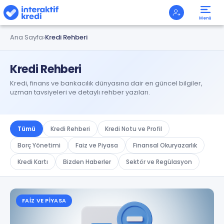
Menü
Ana Sayfa
Kredi Rehberi
Kredi Rehberi
Kredi, finans ve bankacılık dünyasına dair en güncel bilgiler,
uzman tavsiyeleri ve detaylı rehber yazıları.
Tümü
Kredi Rehberi
Kredi Notu ve Profil
Borç Yönetimi
Faiz ve Piyasa
Finansal Okuryazarlık
Kredi Kartı
Bizden Haberler
Sektör ve Regülasyon
FAIZ VE PIYASA