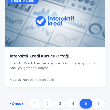
BIZDEN HABERLER
İnteraktif Kredi Kurucu Ortağı...
İnteraktif Kredi, krediye ulaşmakta zorluk yaşayanlara
nasıl yol gösterici oluyor.
Kredi Uzmanı
·
03 Haziran 2025
« Önceki
1
2
3
4
5
6