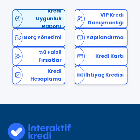
Kredi
VIP Kredi
Uygunluk
Danışmanlığı
Raporu
Borç Yönetimi
Yapılandırma
%0 Faizli
Kredi Kartı
Fırsatlar
Kredi
İhtiyaç Kredisi
Hesaplama