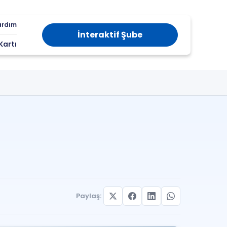
ardım
İnteraktif Şube
Kartı
Paylaş: