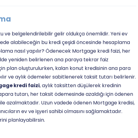
ama
e belgelendirilebilir gelir oldukça önemlidir. Yeni ev
adede alabileceğin bu kredi çeşidi öncesinde hesaplama
plama nasıl yapılır? Ödenecek Mortgage kredi faizi, her
lde yeniden belirlenen ana paraya tekrar faiz
n plan oluşturulurken, kalan konut kredisinin ana para
ılır ve aylık ödemeler sabitlenerek taksit tutarı belirlenir.
age kredi faizi
, aylık taksitten düşülerek kredinin
ara tutarı, her taksit ödemesinde azaldığı için ödenen
t ile azalmaktadır. Uzun vadede ödenen Mortgage kredisi,
lanıcıların ev ve işyeri sahibi olmasını sağlamaktadır.
ni planlayabilirsin.