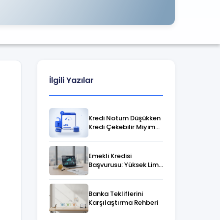
İlgili Yazılar
Kredi Notum Düşükken
Kredi Çekebilir Miyim?
Finansal Çözümler
Emekli Kredisi
Başvurusu: Yüksek Limit
Veren Bankalar &
Findeks
Banka Tekliflerini
Karşılaştırma Rehberi