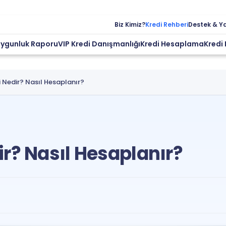
Biz Kimiz?
Kredi Rehberi
Destek & Y
Uygunluk Raporu
VIP Kredi Danışmanlığı
Kredi Hesaplama
Kredi 
 Nedir? Nasıl Hesaplanır?
r? Nasıl Hesaplanır?