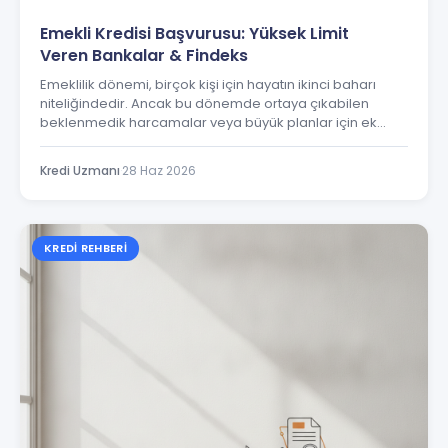
Emekli Kredisi Başvurusu: Yüksek Limit
Veren Bankalar & Findeks
Emeklilik dönemi, birçok kişi için hayatın ikinci baharı
niteliğindedir. Ancak bu dönemde ortaya çıkabilen
beklenmedik harcamalar veya büyük planlar için ek
finansmana ihtiyaç duyulabilir. Ev yenileme, sağlık
harcamaları, seyahat veya torunların ihtiyaçları gibi
Kredi Uzmanı
·
28 Haz 2026
birçok sebep, emeklilerin kredi arayışına girmesine
neden olmaktadır.
KREDI REHBERI