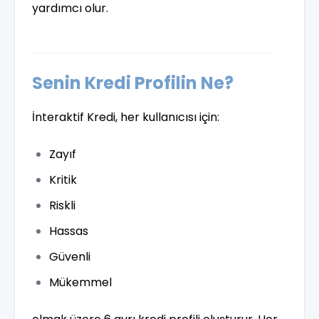
yardımcı olur.
Senin Kredi Profilin Ne?
İnteraktif Kredi, her kullanıcısı için:
Zayıf
Kritik
Riskli
Hassas
Güvenli
Mükemmel