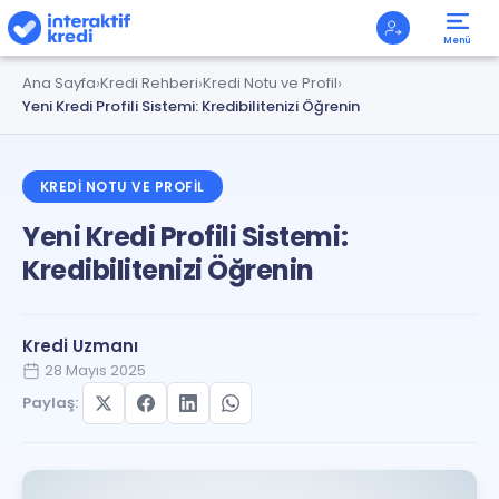
Menü
Ana Sayfa
Kredi Rehberi
Kredi Notu ve Profil
Yeni Kredi Profili Sistemi: Kredibilitenizi Öğrenin
KREDI NOTU VE PROFIL
Yeni Kredi Profili Sistemi:
Kredibilitenizi Öğrenin
Kredi Uzmanı
28 Mayıs 2025
Paylaş: