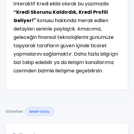
İnteraktif Kredi ekibi olarak bu yazımızda
“Kredi Skorunu Kaldırdık, Kredi Profili
Geliyor!"
konusu hakkında merak edilen
detayları seninle paylaştık. Amacımız,
geleceğin finansal teknolojilerini günümüze
taşıyarak tarafların güven içinde ticaret
yapmalarını sağlamaktır. Daha fazla bilgi için
bizi takip edebilir ya da iletişim kanallarımız
üzerinden bizimle iletişime geçebilirsin.
Etiketler:
kredi-notu