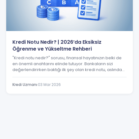
Kredi Notu Nedir? | 2026’da Eksiksiz
Öğrenme ve Yükseltme Rehberi
"Kredi notu nedir?" sorusu, finansal hayatınızın belki de
en önemli anahtarını elinde tutuyor. Bankaların sizi
değerlendirirken baktığı ilk şey olan kredi notu, aslında
finansal sağlık raporunuzun bir özetidir. Bu rehberde,
kredi notunun ne olduğunu, nasıl hesaplandığını, nasıl
Kredi Uzmanı
·
03 Mar 2026
öğreneceğinizi ve en