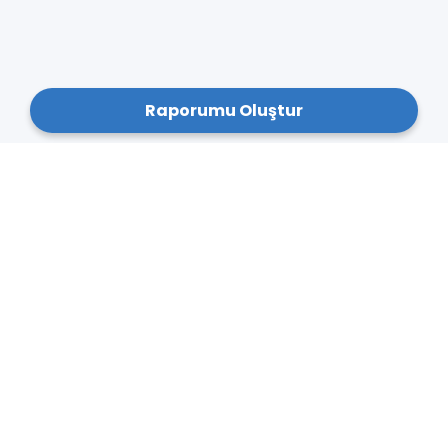
Raporumu Oluştur
Krediye ulaşmanı sağlayacak
seçeneklerle
her zaman