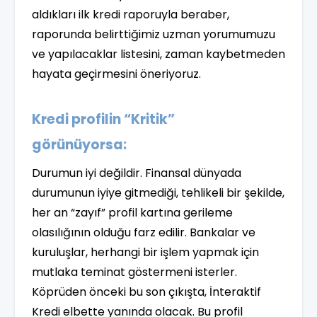
aldıkları ilk kredi raporuyla beraber,
raporunda belirttiğimiz uzman yorumumuzu
ve yapılacaklar listesini, zaman kaybetmeden
hayata geçirmesini öneriyoruz.
Kredi profilin “Kritik”
görünüyorsa:
Durumun iyi değildir. Finansal dünyada
durumunun iyiye gitmediği, tehlikeli bir şekilde,
her an “zayıf” profil kartına gerileme
olasılığının olduğu farz edilir. Bankalar ve
kuruluşlar, herhangi bir işlem yapmak için
mutlaka teminat göstermeni isterler.
Köprüden önceki bu son çıkışta, İnteraktif
Kredi elbette yanında olacak. Bu profil