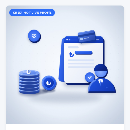
KREDI NOTU VE PROFIL