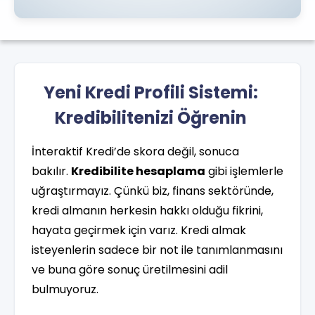
Yeni Kredi Profili Sistemi:
Kredibilitenizi Öğrenin
İnteraktif Kredi’de skora değil, sonuca
bakılır.
Kredibilite hesaplama
gibi işlemlerle
uğraştırmayız. Çünkü biz, finans sektöründe,
kredi almanın herkesin hakkı olduğu fikrini,
hayata geçirmek için varız. Kredi almak
isteyenlerin sadece bir not ile tanımlanmasını
ve buna göre sonuç üretilmesini adil
bulmuyoruz.