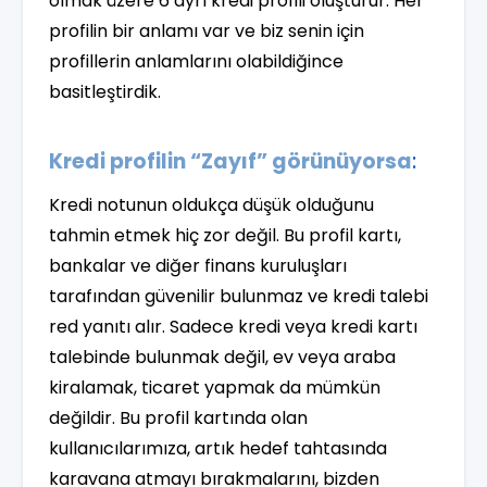
olmak üzere 6 ayrı kredi profili oluşturur. Her
profilin bir anlamı var ve biz senin için
profillerin anlamlarını olabildiğince
basitleştirdik.
Kredi profilin “Zayıf” görünüyorsa
:
Kredi notunun oldukça düşük olduğunu
tahmin etmek hiç zor değil. Bu profil kartı,
bankalar ve diğer finans kuruluşları
tarafından güvenilir bulunmaz ve kredi talebi
red yanıtı alır. Sadece kredi veya kredi kartı
talebinde bulunmak değil, ev veya araba
kiralamak, ticaret yapmak da mümkün
değildir. Bu profil kartında olan
kullanıcılarımıza, artık hedef tahtasında
karavana atmayı bırakmalarını, bizden