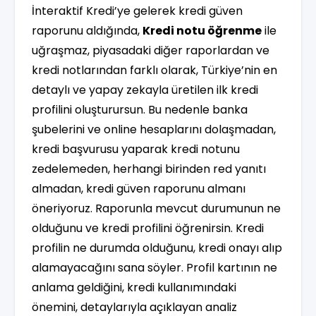
İnteraktif Kredi’ye gelerek kredi güven
raporunu aldığında,
Kredi notu öğrenme
ile
uğraşmaz, piyasadaki diğer raporlardan ve
kredi notlarından farklı olarak, Türkiye’nin en
detaylı ve yapay zekayla üretilen ilk kredi
profilini oluşturursun. Bu nedenle banka
şubelerini ve online hesaplarını dolaşmadan,
kredi başvurusu yaparak kredi notunu
zedelemeden, herhangi birinden red yanıtı
almadan, kredi güven raporunu almanı
öneriyoruz. Raporunla mevcut durumunun ne
olduğunu ve kredi profilini öğrenirsin. Kredi
profilin ne durumda olduğunu, kredi onayı alıp
alamayacağını sana söyler. Profil kartının ne
anlama geldiğini, kredi kullanımındaki
önemini, detaylarıyla açıklayan analiz