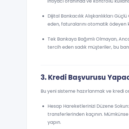
ihtiyacı oranında ve kontrollü kullan
Dijital Bankacılık Alışkanlıkları Güçlü
eden, faturalarını otomatik ödeyen ku
Tek Bankaya Bağımlı Olmayan, Ancak D
tercih eden sadık müşteriler, bu ban
3. Kredi Başvurusu Yapac
Bu yeni sisteme hazırlanmak ve kredi on
Hesap Hareketlerinizi Düzene Sokun: 
transferlerinden kaçının. Mümkünse
yapın.