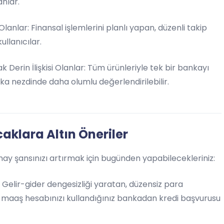
anlar.
 Olanlar: Finansal işlemlerini planlı yapan, düzenli takip
llanıcılar.
erin İlişkisi Olanlar: Tüm ürünleriyle tek bir bankayı
ka nezdinde daha olumlu değerlendirilebilir.
aklara Altın Öneriler
ay şansınızı artırmak için bugünden yapabilecekleriniz:
Gelir-gider dengesizliği yaratan, düzensiz para
 maaş hesabınızı kullandığınız bankadan kredi başvurusu