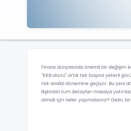
Finans dünyasında önemli bir değişim kap
"KKB skoru" artık tek başına yeterli gö
risk analizi dönemine geçiyor. Bu yeni 
ilişkinizin tüm detayları masaya yatırıla
almak için neler yapmalısınız? Gelin, bir