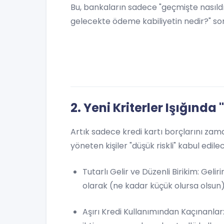
Bu, bankaların sadece "geçmişte nasıldı
gelecekte ödeme kabiliyetin nedir?" so
2. Yeni Kriterler Işığında 
Artık sadece kredi kartı borçlarını zama
yöneten kişiler "düşük riskli" kabul edilece
Tutarlı Gelir ve Düzenli Birikim: Gel
olarak (ne kadar küçük olursa olsun) 
Aşırı Kredi Kullanımından Kaçınanlar: