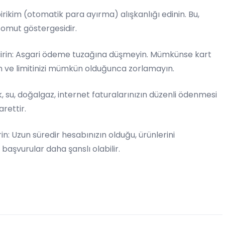
birikim (otomatik para ayırma) alışkanlığı edinin. Bu,
somut göstergesidir.
eçirin: Asgari ödeme tuzağına düşmeyin. Mümkünse kart
 ve limitinizi mümkün olduğunca zorlamayın.
ik, su, doğalgaz, internet faturalarınızın düzenli ödenmesi
arettir.
in: Uzun süredir hesabınızın olduğu, ürünlerini
başvurular daha şanslı olabilir.