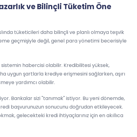
zarlık ve Bilinçli Tüketim Öne
nda tüketicileri daha bilinçli ve planlı olmaya teşvik
eme geçmişiyle değil, genel para yönetimi becerisiyle
r sistemin habercisi olabilir. Kredibilitesi yüksek,
a uygun şartlarla krediye erişmesini sağlarken, aşırı
meye yardımcı olabilir.
or. Bankalar sizi "tanımak" istiyor. Bu yeni dönemde,
, kredi başvurunuzun sonucunu doğrudan etkileyecek.
ak, gelecekteki kredi ihtiyaçlarınız için en akıllıca