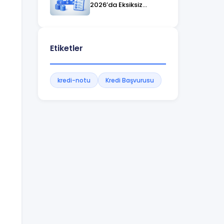
2026’da Eksiksiz
Öğrenme ve Yükseltme
Rehberi
Etiketler
kredi-notu
Kredi Başvurusu