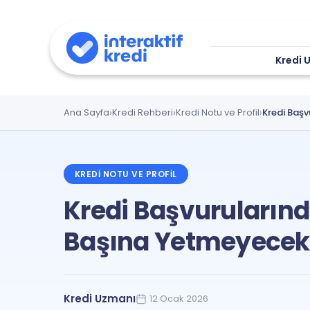
Kredi 
Ana Sayfa
Kredi Rehberi
Kredi Notu ve Profil
Kredi Başv
KREDI NOTU VE PROFIL
Kredi Başvurularınd
Başına Yetmeyecek
Kredi Uzmanı
12 Ocak 2026