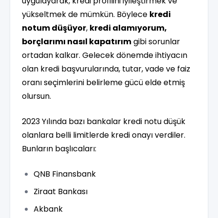
uygulayarak, kredi profilini iyileştirmek ve
yükseltmek de mümkün. Böylece
kredi
notum düşüyor
,
kredi alamıyorum,
borçlarımı nasıl kapatırım
gibi sorunlar
ortadan kalkar. Gelecek dönemde ihtiyacın
olan kredi başvurularında, tutar, vade ve faiz
oranı seçimlerini belirleme gücü elde etmiş
olursun.
2023 Yılında bazı bankalar kredi notu düşük
olanlara belli limitlerde kredi onayı verdiler.
Bunların başlıcaları:
QNB Finansbank
Ziraat Bankası
Akbank