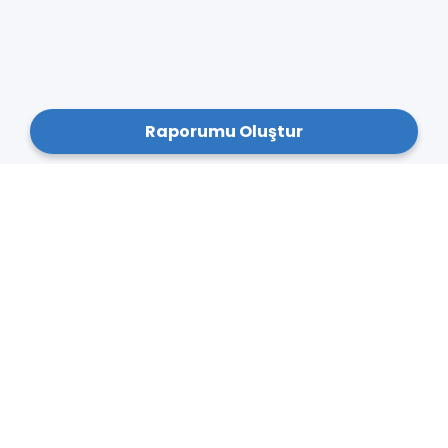
Raporumu Oluştur
Krediye ulaşmanı sağlayacak