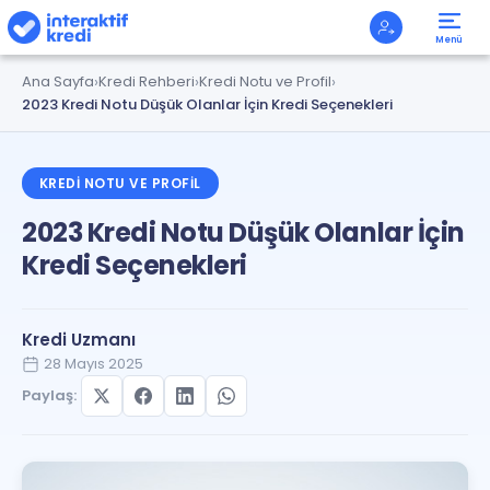
Menü
Ana Sayfa
Kredi Rehberi
Kredi Notu ve Profil
2023 Kredi Notu Düşük Olanlar İçin Kredi Seçenekleri
KREDI NOTU VE PROFIL
2023 Kredi Notu Düşük Olanlar İçin
Kredi Seçenekleri
Kredi Uzmanı
28 Mayıs 2025
Paylaş: