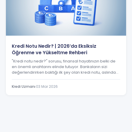
Kredi Notu Nedir? | 2026’da Eksiksiz
Öğrenme ve Yükseltme Rehberi
"Kredi notu nedir?" sorusu, finansal hayatınızın belki de
en önemli anahtarını elinde tutuyor. Bankaların sizi
değerlendirirken baktığı ilk şey olan kredi notu, aslında
finansal sağlık raporunuzun bir özetidir. Bu rehberde,
kredi notunun ne olduğunu, nasıl hesaplandığını, nasıl
Kredi Uzmanı
·
03 Mar 2026
öğreneceğinizi ve en