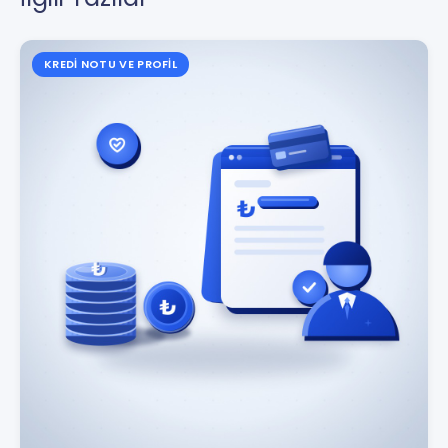
KREDI NOTU VE PROFIL