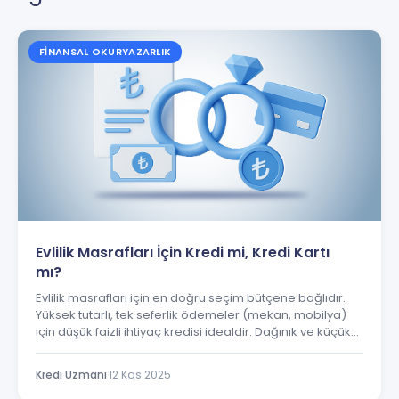
FINANSAL OKURYAZARLIK
Evlilik Masrafları İçin Kredi mi, Kredi Kartı
mı?
Evlilik masrafları için en doğru seçim bütçene bağlıdır.
Yüksek tutarlı, tek seferlik ödemeler (mekan, mobilya)
için düşük faizli ihtiyaç kredisi idealdir. Dağınık ve küçük
harcamalar (davetiye, çiçekçi) için kredi kartı esnekliği
avantaj sağlar. Çoğu zaman en iyi strateji, ikisini akıllıca
Kredi Uzmanı
·
12 Kas 2025
birleşti