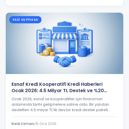
FAIZ VE PIYASA
Esnaf Kredi Kooperatifi Kredi Haberleri
Ocak 2026: 4.5 Milyar TL Destek ve %20
Faiz Fırsatı
Ocak 2026, esnaf ve kooperatifler için finansman
anlamında tarihi gelişmelere sahne oldu. Bir yandan
devletten 4.5 milyar TL'lik dev bir kredi destek paketi
açıklanırken, diğer yandan esnaf kredisi faiz oranlarının
%20'ye düştüğü müjdesi geldi. Ancak bu güzel
Kredi Uzmanı
·
15 Oca 2026
haberlerin yanında, "Mevcut kredimin fai