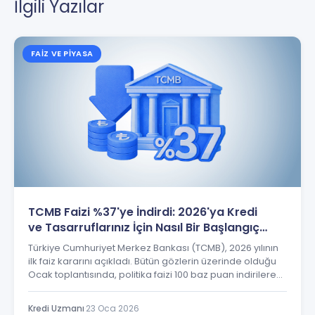
İlgili Yazılar
FAIZ VE PIYASA
TCMB Faizi %37'ye İndirdi: 2026'ya Kredi
ve Tasarruflarınız İçin Nasıl Bir Başlangıç
Bekliyor?
Türkiye Cumhuriyet Merkez Bankası (TCMB), 2026 yılının
ilk faiz kararını açıkladı. Bütün gözlerin üzerinde olduğu
Ocak toplantısında, politika faizi 100 baz puan indirilerek
%37 seviyesine getirildi. Ekonomistlerin çoğunluğu 150
baz puanlık daha yüksek bir indirim beklerken, Merkez
Kredi Uzmanı
·
23 Oca 2026
Bankası ihtiyatlı