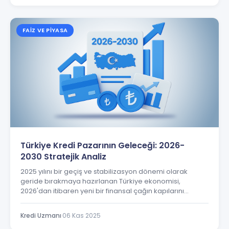
FAIZ VE PIYASA
Türkiye Kredi Pazarının Geleceği: 2026-
2030 Stratejik Analiz
2025 yılını bir geçiş ve stabilizasyon dönemi olarak
geride bırakmaya hazırlanan Türkiye ekonomisi,
2026'dan itibaren yeni bir finansal çağın kapılarını
aralamaktadır. Kredi piyasası, bu yeni dönemin
merkezinde yer alarak, birbiriyle etkileşim halindeki üç
Kredi Uzmanı
·
06 Kas 2025
güçlü ve dönüştürücü dinamiğin kesişiminde