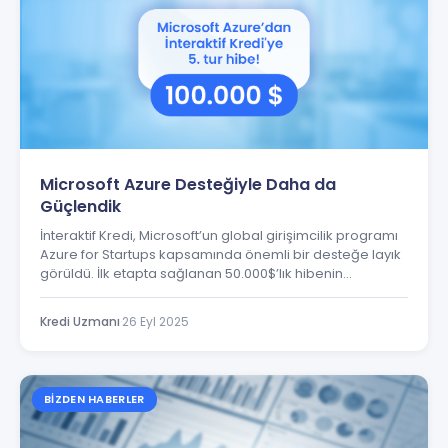
Microsoft Azure Desteğiyle Daha da
Güçlendik
İnteraktif Kredi, Microsoft’un global girişimcilik programı
Azure for Startups kapsamında önemli bir desteğe layık
görüldü. İlk etapta sağlanan 50.000$’lık hibenin
ardından, 2025 yılında programın 5. turuna yükselerek
toplamda 150.000$ Azure kredisi elde etti.
Kredi Uzmanı
·
26 Eyl 2025
BIZDEN HABERLER