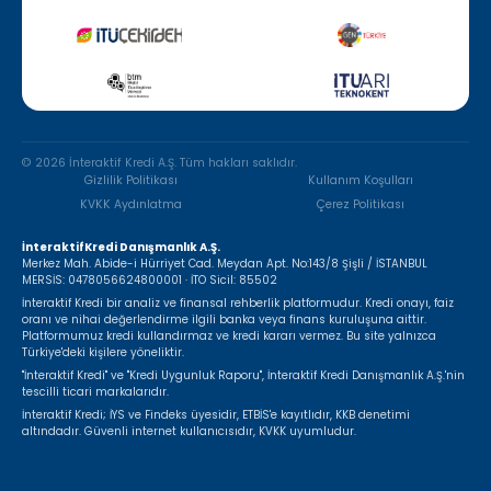
© 2026 İnteraktif Kredi A.Ş. Tüm hakları saklıdır.
Gizlilik Politikası
Kullanım Koşulları
KVKK Aydınlatma
Çerez Politikası
İnteraktifKredi Danışmanlık A.Ş.
Merkez Mah. Abide-i Hürriyet Cad. Meydan Apt. No:143/8 Şişli / İSTANBUL
MERSİS: 0478056624800001 · İTO Sicil: 85502
İnteraktif Kredi bir analiz ve finansal rehberlik platformudur. Kredi onayı, faiz
oranı ve nihai değerlendirme ilgili banka veya finans kuruluşuna aittir.
Platformumuz kredi kullandırmaz ve kredi kararı vermez. Bu site yalnızca
Türkiye'deki kişilere yöneliktir.
"İnteraktif Kredi" ve "Kredi Uygunluk Raporu", İnteraktif Kredi Danışmanlık A.Ş.'nin
tescilli ticari markalarıdır.
İnteraktif Kredi; İYS ve Findeks üyesidir, ETBİS'e kayıtlıdır, KKB denetimi
altındadır. Güvenli internet kullanıcısıdır, KVKK uyumludur.