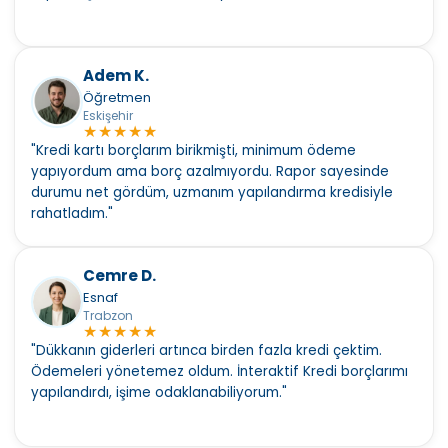
Adem K.
Öğretmen
Eskişehir
★
★
★
★
★
"Kredi kartı borçlarım birikmişti, minimum ödeme
yapıyordum ama borç azalmıyordu. Rapor sayesinde
durumu net gördüm, uzmanım yapılandırma kredisiyle
rahatladım."
Cemre D.
Esnaf
Trabzon
★
★
★
★
★
"Dükkanın giderleri artınca birden fazla kredi çektim.
Ödemeleri yönetemez oldum. İnteraktif Kredi borçlarımı
yapılandırdı, işime odaklanabiliyorum."