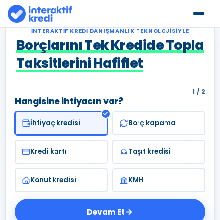
İNTERAKTIF KREDI DANIŞMANLIK TEKNOLOJISIYLE
Borçlarını Tek Kredide Topla
Taksitlerini Hafiflet
1 / 2
Hangisine ihtiyacın var?
İhtiyaç kredisi
Borç kapama
Kredi kartı
Taşıt kredisi
Konut kredisi
KMH
Devam Et