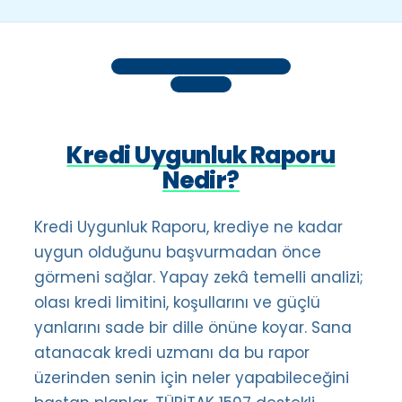
499 TL
· kdv dahil, tek seferlik
Kredi Uygunluk Raporu
Kredi Uygunluk Raporu
ile ilk uzman görüşmesi
ücretsiz
Kredi Uygunluk Raporu
Nedir?
Kredi Uygunluk Raporu, krediye ne kadar
uygun olduğunu başvurmadan önce
görmeni sağlar. Yapay zekâ temelli analizi;
olası kredi limitini, koşullarını ve güçlü
yanlarını sade bir dille önüne koyar. Sana
atanacak kredi uzmanı da bu rapor
üzerinden senin için neler yapabileceğini