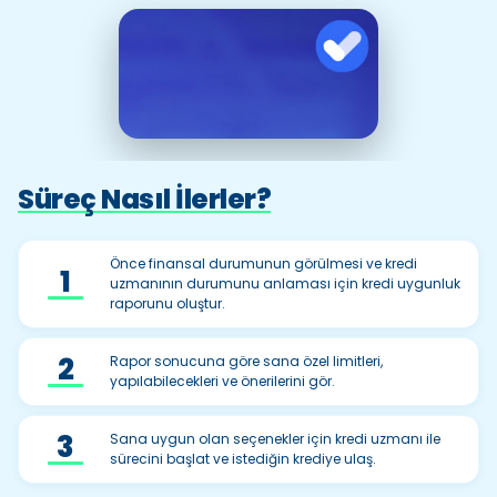
Süreç
Nasıl İlerler?
Tanıtım Videosunu İzle
Önce finansal durumunun görülmesi ve kredi
1
uzmanının durumunu anlaması için kredi uygunluk
raporunu oluştur.
2
Rapor sonucuna göre sana özel limitleri,
yapılabilecekleri ve önerilerini gör.
3
Sana uygun olan seçenekler için kredi uzmanı ile
sürecini başlat ve istediğin krediye ulaş.