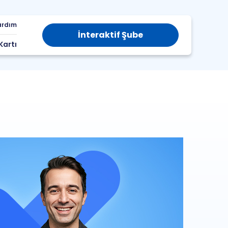
ardım
İnteraktif Şube
Kartı