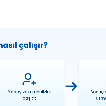
nasıl çalışır?
Yapay zeka analizini
Sonuçla
başlat
uzma