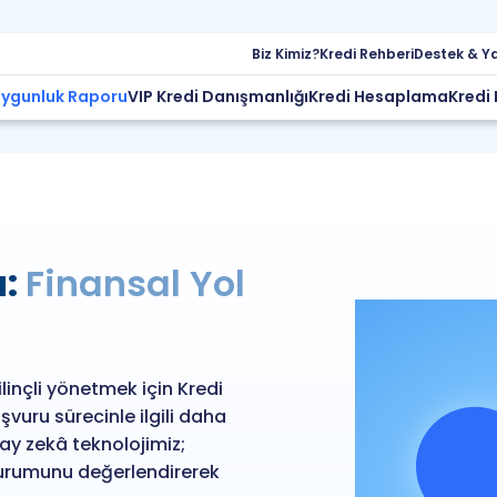
Biz Kimiz?
Kredi Rehberi
Destek & Y
Uygunluk Raporu
VIP Kredi Danışmanlığı
Kredi Hesaplama
Kredi 
u:
Finansal Yol
ilinçli yönetmek için Kredi
şvuru sürecinle ilgili daha
ay zekâ teknolojimiz;
 durumunu değerlendirerek