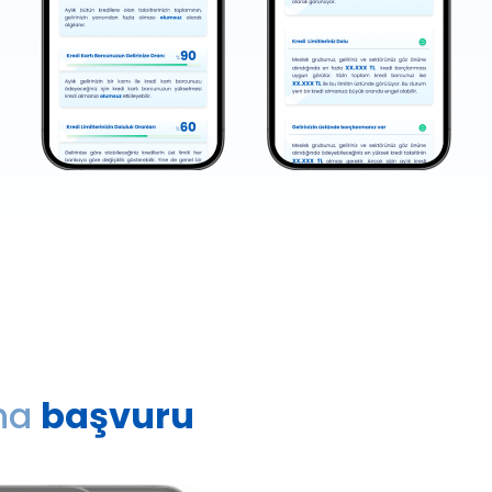
'na
başvuru