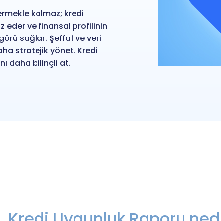
rmekle kalmaz; kredi
 eder ve finansal profilinin
örü sağlar. Şeffaf ve veri
aha stratejik yönet. Kredi
ı daha bilinçli at.
Kredi Uygunluk Raporu ned