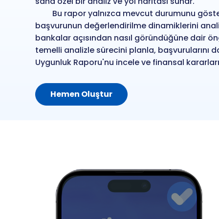
sana özel bir analiz ve yol haritası sunar.
Bu rapor yalnızca mevcut durumunu göste
başvurunun değerlendirilme dinamiklerini analiz
bankalar açısından nasıl göründüğüne dair öng
temelli analizle sürecini planla, başvurularını d
Uygunluk Raporu'nu incele ve finansal kararların
Hemen Oluştur