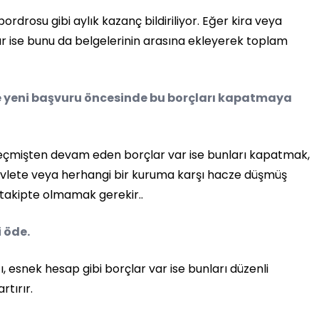
drosu gibi aylık kazanç bildiriliyor. Eğer kira veya
var ise bunu da belgelerinin arasına ekleyerek toplam
se yeni başvuru öncesinde bu borçları kapatmaya
eçmişten devam eden borçlar var ise bunları kapatmak,
 Devlete veya herhangi bir kuruma karşı hacze düşmüş
l takipte olmamak gerekir..
i öde.
, esnek hesap gibi borçlar var ise bunları düzenli
rtırır.