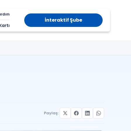
ardım
İnteraktif Şube
Kartı
Paylaş: