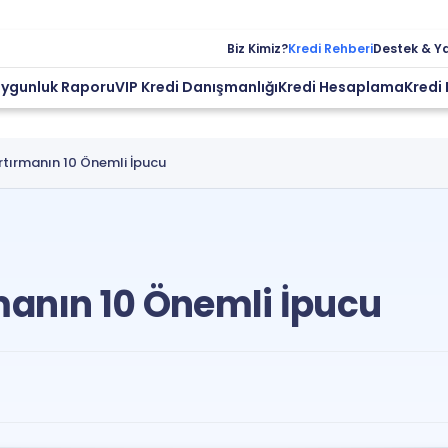
Biz Kimiz?
Kredi Rehberi
Destek & Y
Uygunluk Raporu
VIP Kredi Danışmanlığı
Kredi Hesaplama
Kredi 
rtırmanın 10 Önemli İpucu
manın 10 Önemli İpucu