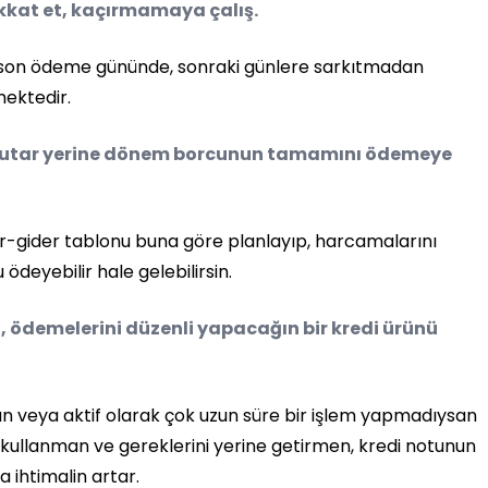
kkat et, kaçırmamaya çalış.
ını son ödeme gününde, sonraki günlere sarkıtmadan
mektedir.
i tutar yerine dönem borcunun tamamını ödemeye
lir-gider tablonu buna göre planlayıp, harcamalarını
eyebilir hale gelebilirsin.
i, ödemelerini düzenli yapacağın bir kredi ürünü
an veya aktif olarak çok uzun süre bir işlem yapmadıysan
rün kullanman ve gereklerini yerine getirmen, kredi notunun
ihtimalin artar.