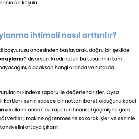
amanın ön koşulu.
lanma ihtimali nasıl arttırılır?
redi başvurusu öncesinden başlayarak, doğru bir şekilde
onaylanır
? diyorsan, kredi notun bu tasarımın tam
amayacağını, alacaksan hangi oranda ve tutarda
vurularını Findeks raporu ile değerlendirirler. Oysa
ofil kartları, senin sadece bir nottan ibaret olduğunu kabul
unu
kullanır ancak bu raporun finansal geçmişine göre
ğı verileri, makine öğrenmesine sokarak işler ve seninle
tansiyelini ortaya çıkarır.