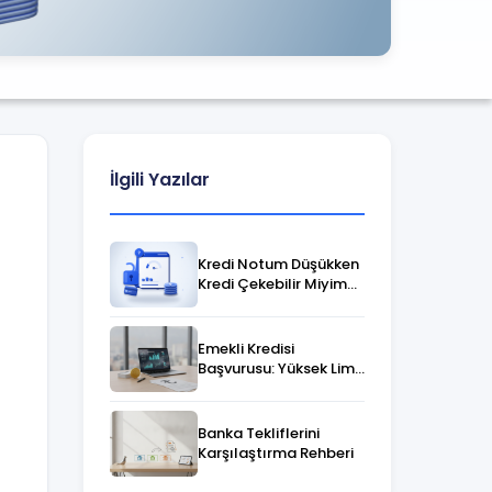
İlgili Yazılar
Kredi Notum Düşükken
Kredi Çekebilir Miyim?
Finansal Çözümler
Emekli Kredisi
Başvurusu: Yüksek Limit
Veren Bankalar &
Findeks
Banka Tekliflerini
Karşılaştırma Rehberi