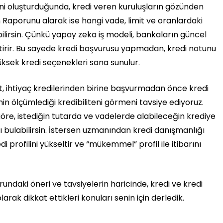
lini oluşturduğunda, kredi veren kuruluşların gözünden
Raporunu alarak ise hangi vade, limit ve oranlardaki
ilirsin. Çünkü yapay zeka iş modeli, bankaların güncel
şleştirir. Bu sayede kredi başvurusu yapmadan, kredi notunu
ksek kredi seçenekleri sana sunulur.
ut, ihtiyaç kredilerinden birine başvurmadan önce kredi
’nin ölçümlediği kredibiliteni görmeni tavsiye ediyoruz.
göre, istediğin tutarda ve vadelerde alabileceğin krediye
nı bulabilirsin. İstersen uzmanından kredi danışmanlığı
di profilini yükseltir ve “mükemmel” profil ile itibarını
undaki öneri ve tavsiyelerin haricinde, kredi ve kredi
rak dikkat ettikleri konuları senin için derledik.