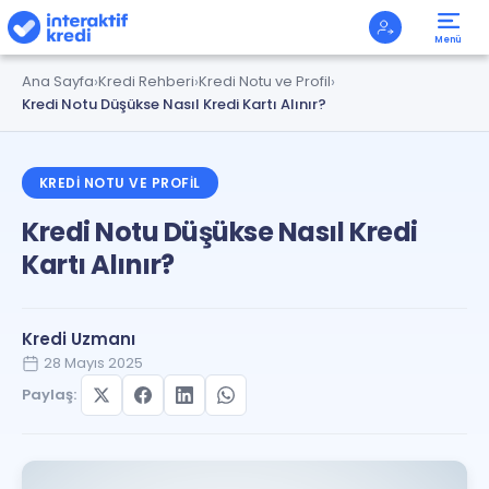
Menü
Ana Sayfa
Kredi Rehberi
Kredi Notu ve Profil
Kredi Notu Düşükse Nasıl Kredi Kartı Alınır?
KREDI NOTU VE PROFIL
Kredi Notu Düşükse Nasıl Kredi
Kartı Alınır?
Kredi Uzmanı
28 Mayıs 2025
Paylaş: