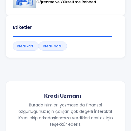
Öğrenme ve Yükseltme Rehberi
Etiketler
kredi kartı
kredi-notu
Kredi Uzmanı
Burada isimleri yazmasa da finansal
özgürlüğünüz için çalışan çok değerli İnteraktif
Kredi ekip arkadaşlarımıza verdikleri destek için
teşekkür ederiz.