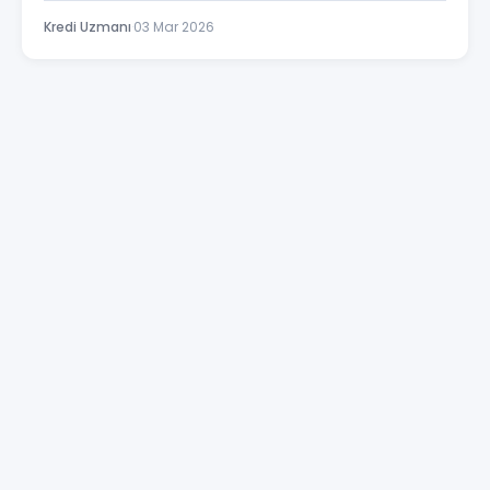
kredi notunun ne olduğunu, nasıl hesaplandığını, nasıl
Kredi Uzmanı
·
03 Mar 2026
öğreneceğinizi ve en