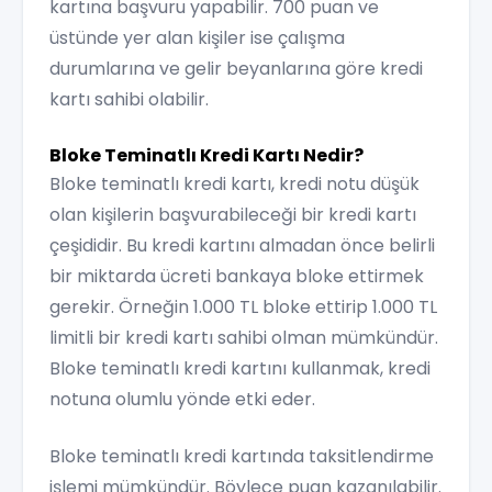
kartına başvuru yapabilir. 700 puan ve
üstünde yer alan kişiler ise çalışma
durumlarına ve gelir beyanlarına göre kredi
kartı sahibi olabilir.
Bloke Teminatlı Kredi Kartı Nedir?
Bloke teminatlı kredi kartı, kredi notu düşük
olan kişilerin başvurabileceği bir kredi kartı
çeşididir. Bu kredi kartını almadan önce belirli
bir miktarda ücreti bankaya bloke ettirmek
gerekir. Örneğin 1.000 TL bloke ettirip 1.000 TL
limitli bir kredi kartı sahibi olman mümkündür.
Bloke teminatlı kredi kartını kullanmak, kredi
notuna olumlu yönde etki eder.
Bloke teminatlı kredi kartında taksitlendirme
işlemi mümkündür. Böylece puan kazanılabilir.