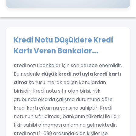
Kredi Notu Düşüklere Kredi
Kartı Veren Bankalar...
Kredi notu bankalar için son derece önemlidir.
Bu nedenle
düşük kredi notuyla kredi kartı
alma
konusu merak edilen konulardan
birisidir. Kredi notu sıfır olan birisi, risk
grubunda olsa da çalışma durumuna göre
kredi kartı çıkarma şansına sahiptir. Kredi
notunun sıfır olması, bankanın tüketici ile ilgili
fikir sahibi olmaması anlamına gelmektedir.
Kredi notu 1-699 arasında olan kişiler ise