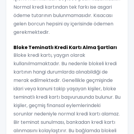
Normal kredi kartından tek farkı ise asgari
ödeme tutarının bulunmamasıdır. Kısacası
gelen borcun hepsini ay içerisinde ödemen
gerekmektedir.
Bloke Teminatlı Kredi Kartı Alma Şartları
Bloke kredi kartı, yaygın olarak
kullanılmamaktadır. Bu nedenle blokeli kredi
kartının hangi durumlarda alınabildiği de
merak edilmektedir. Genellikle geçmişinde
idari veya kanuni takip yaşayan kişiler, bloke
teminatlı kredi kartı başvurusunda bulunur. Bu
kişiler, geçmiş finansal eylemlerindeki
sorunlar nedeniyle normal kredi kartı alamaz.
Bir teminat sunulması, bankadan kredi kartı
alınmasını kolaylaştırır. Bu bağlamda blokeli